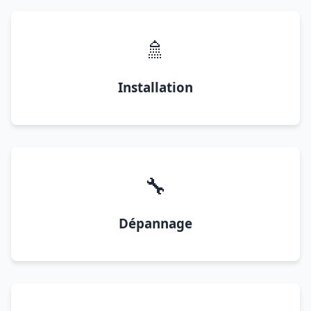
🚿
Installation
🔧
Dépannage