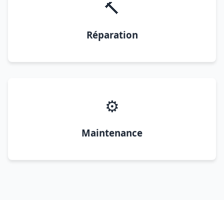
🔨
Réparation
⚙️
Maintenance