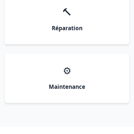
🔨
Réparation
⚙️
Maintenance