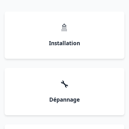
🚿
Installation
🔧
Dépannage