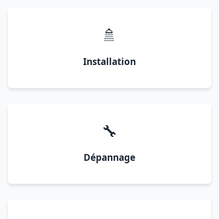
🚿
Installation
🔧
Dépannage