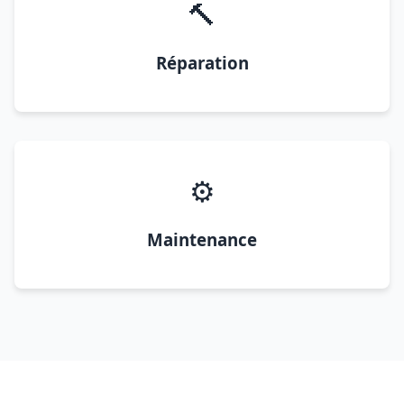
🔨
Réparation
⚙️
Maintenance