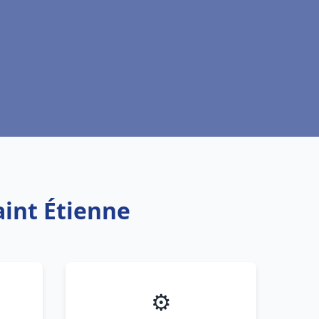
aint Étienne
⚙️