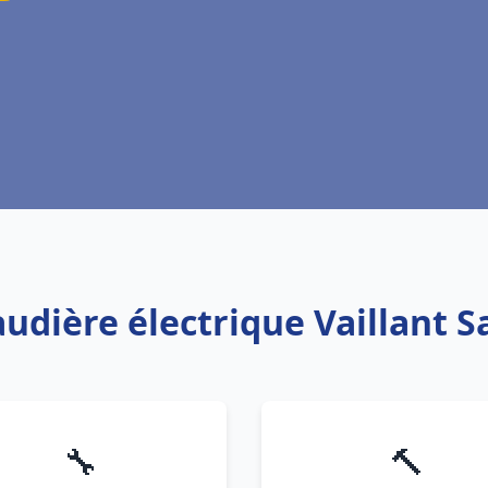
audière électrique Vaillant S
🔧
🔨