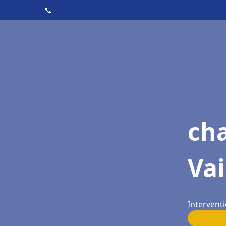
📞
cha
Vai
Interventi