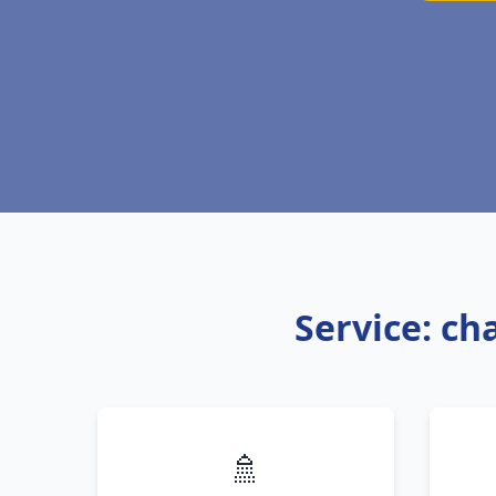
Service: ch
🚿