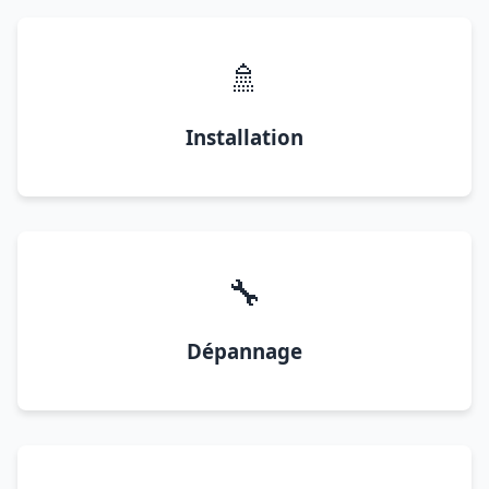
🚿
Installation
🔧
Dépannage