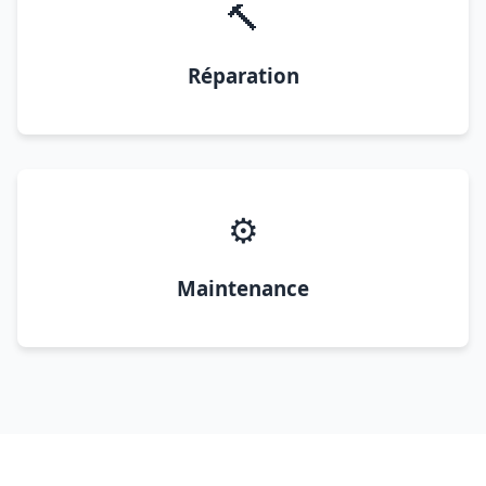
🔨
Réparation
⚙️
Maintenance