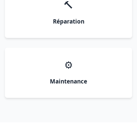
🔨
Réparation
⚙️
Maintenance