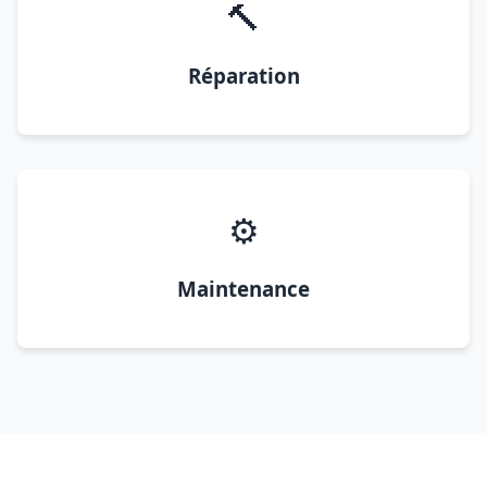
🔨
Réparation
⚙️
Maintenance