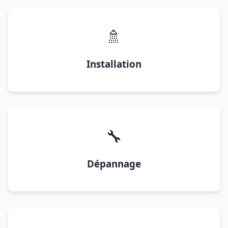
🚿
Installation
🔧
Dépannage