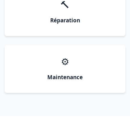
🔨
Réparation
⚙️
Maintenance