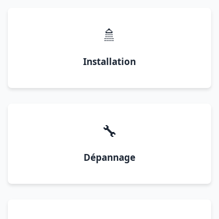
🚿
Installation
🔧
Dépannage