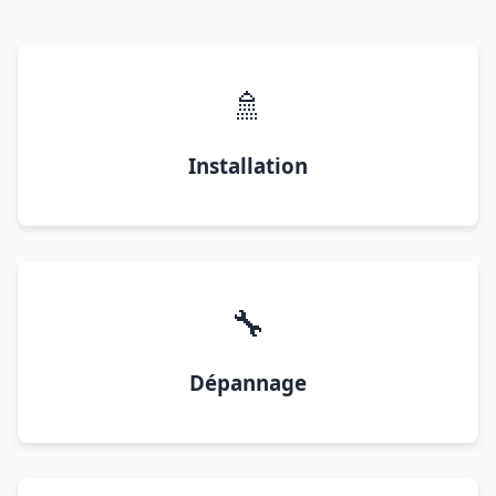
🚿
Installation
🔧
Dépannage