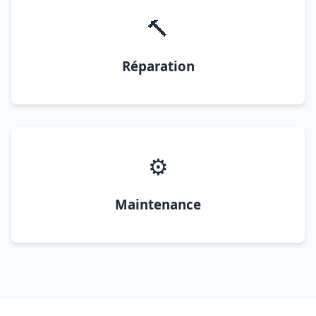
🔨
Réparation
⚙️
Maintenance