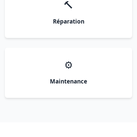
🔨
Réparation
⚙️
Maintenance