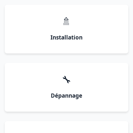
🚿
Installation
🔧
Dépannage