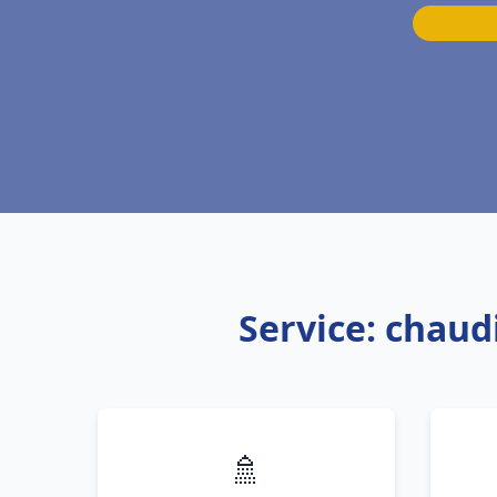
Service: chaudi
🚿