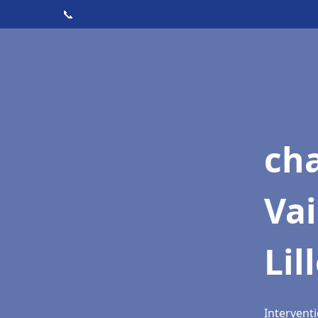
📞
cha
Vai
Lil
Interventi