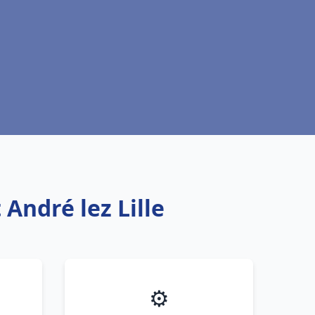
 André lez Lille
⚙️