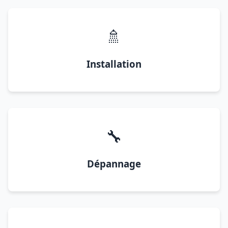
🚿
Installation
🔧
Dépannage