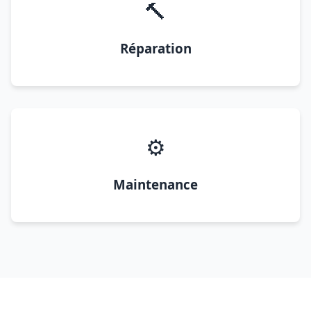
🔨
Réparation
⚙️
Maintenance