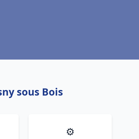
sny sous Bois
⚙️