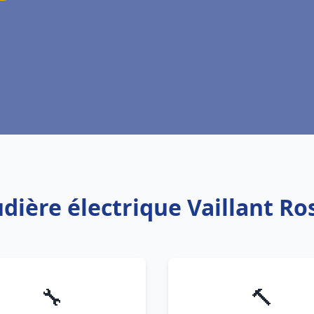
udière électrique Vaillant Ro
🔧
🔨