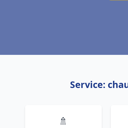
Service: cha
🚿