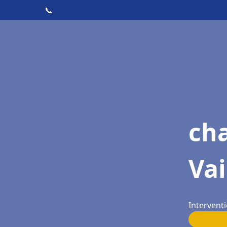
📞
cha
Vai
Interventi