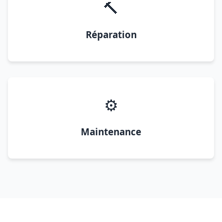
🔨
Réparation
⚙️
Maintenance