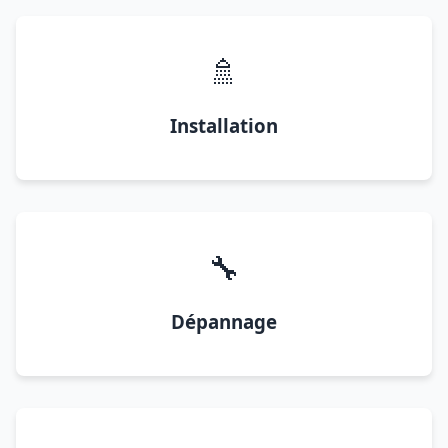
🚿
Installation
🔧
Dépannage