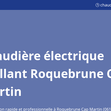
🕒 chaud
udière électrique
illant Roquebrune 
rtin
ion rapide et professionnelle à Roquebrune Cap Martin (061