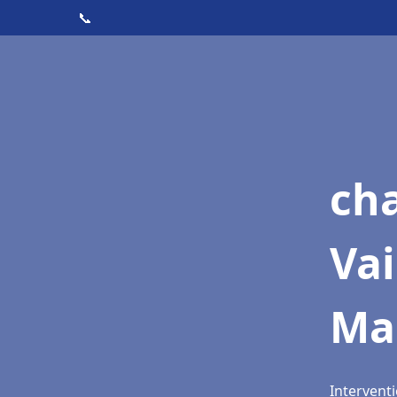
📞
cha
Va
Ma
Intervent