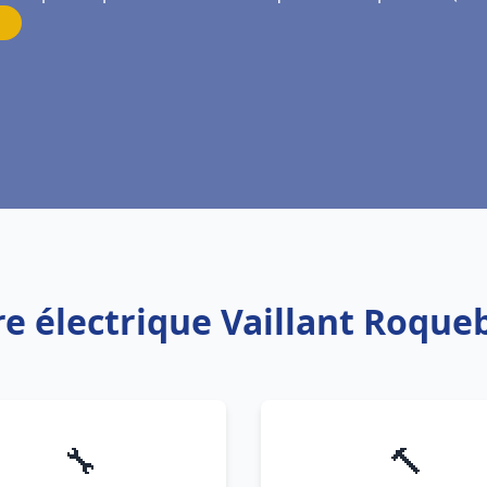
re électrique Vaillant Roqu
🔧
🔨