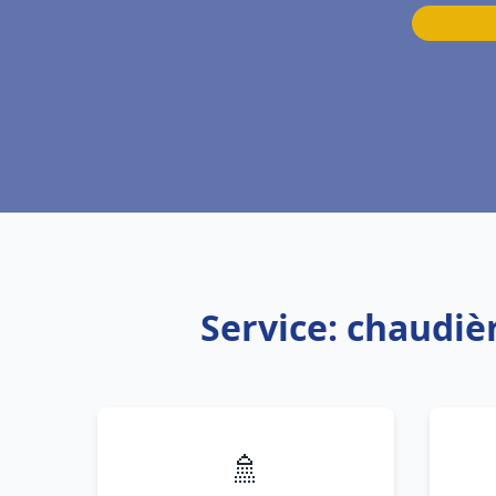
Service: chaudiè
🚿