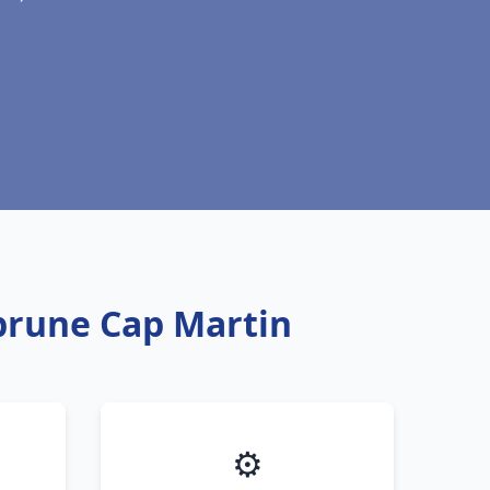
ebrune Cap Martin
⚙️