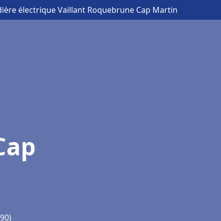
ière électrique Vaillant Roquebrune Cap Martin
Cap
90)