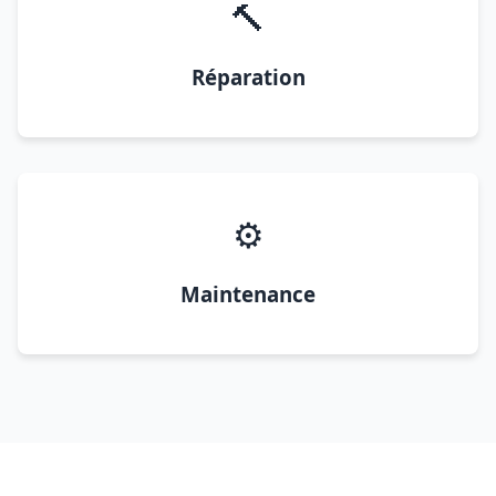
🔨
Réparation
⚙️
Maintenance