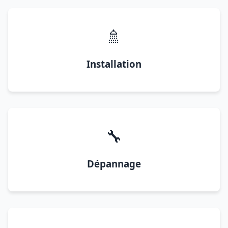
🚿
Installation
🔧
Dépannage