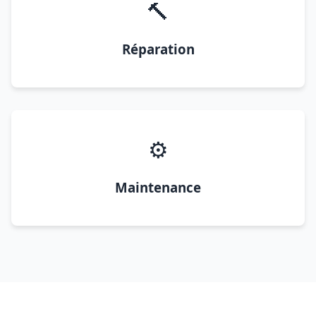
🔨
Réparation
⚙️
Maintenance