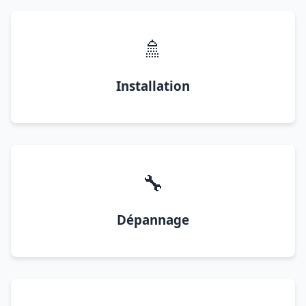
🚿
Installation
🔧
Dépannage