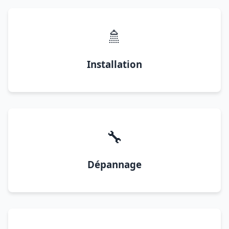
🚿
Installation
🔧
Dépannage