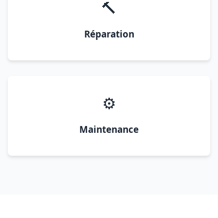
🔨
Réparation
⚙️
Maintenance