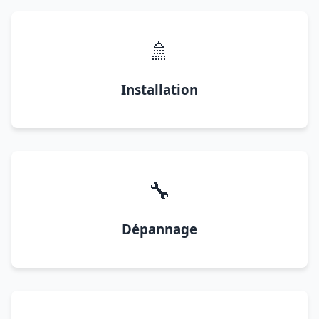
🚿
Installation
🔧
Dépannage