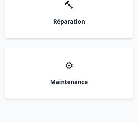
🔨
Réparation
⚙️
Maintenance