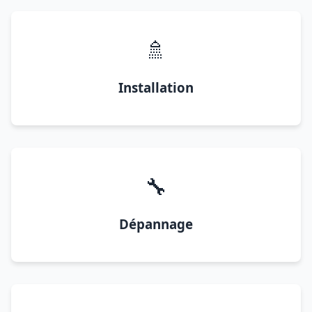
🚿
Installation
🔧
Dépannage