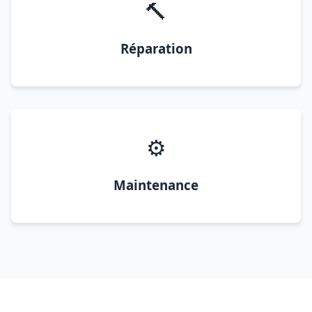
🔨
Réparation
⚙️
Maintenance