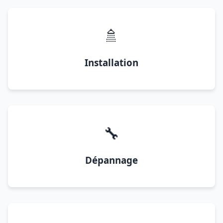
🚿
Installation
🔧
Dépannage