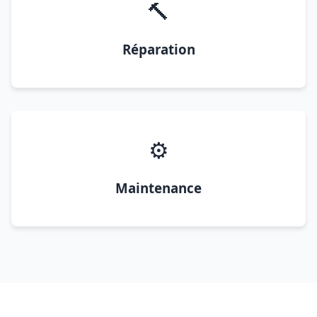
🔨
Réparation
⚙️
Maintenance