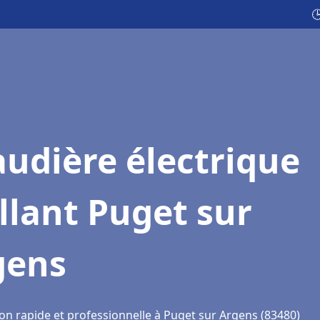

udière électrique
llant Puget sur
gens
ion rapide et professionnelle à Puget sur Argens (83480)