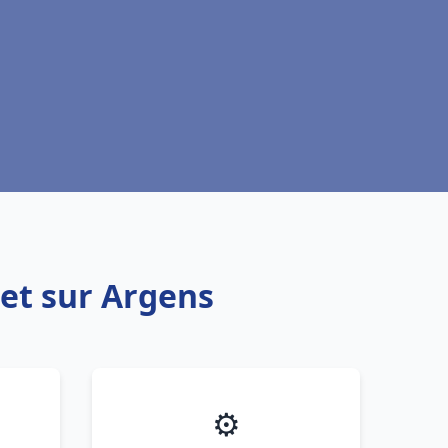
get sur Argens
⚙️