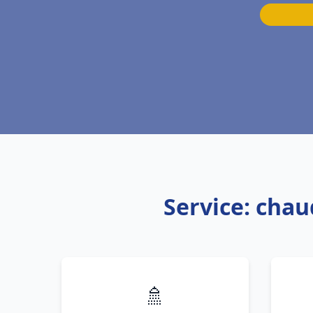
Service: chau
🚿