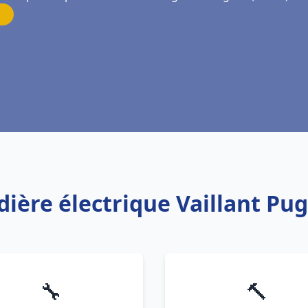
dière électrique Vaillant Pu
🔧
🔨