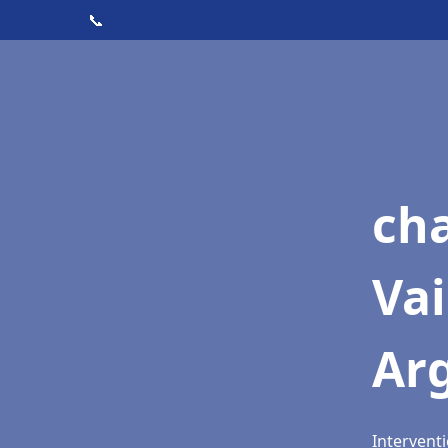
📞
cha
Vai
Ar
Intervent