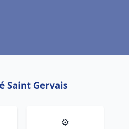
ré Saint Gervais
⚙️