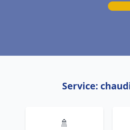
Service: chaudi
🚿