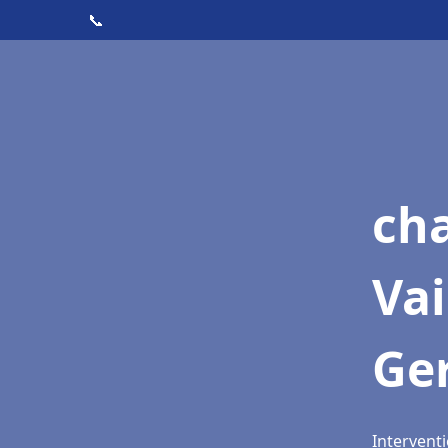
📞
cha
Vai
Ge
Interventi