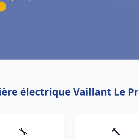
ère électrique Vaillant Le P
🔧
🔨