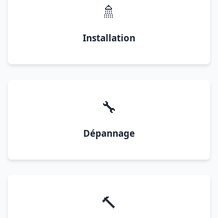
🚿
Installation
🔧
Dépannage
🔨