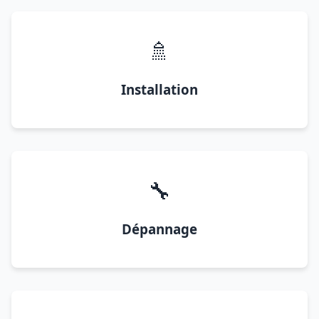
🚿
Installation
🔧
Dépannage