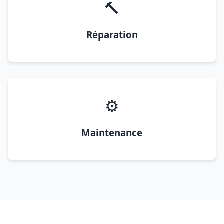
🔨
Réparation
⚙️
Maintenance