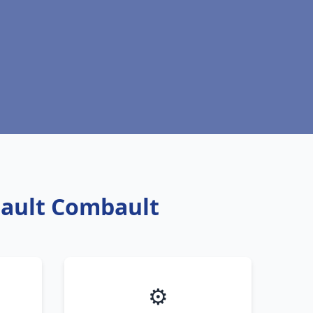
ntault Combault
⚙️