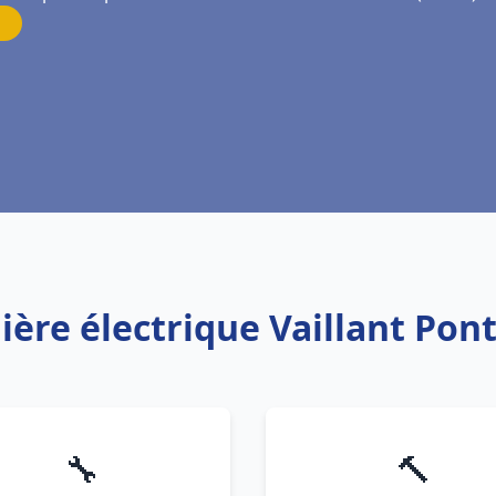
ière électrique Vaillant Po
🔧
🔨