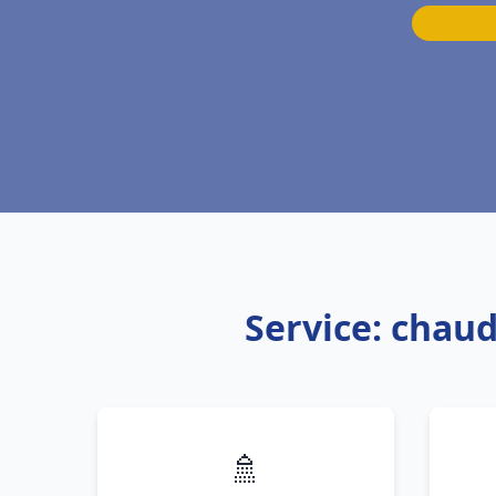
Service: chaud
🚿