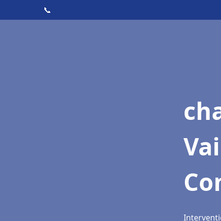
📞
cha
Vai
Co
Intervent