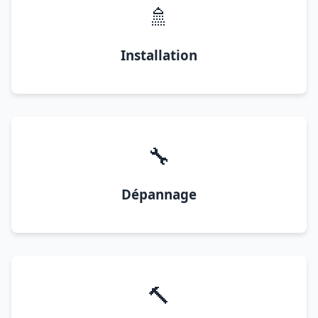
🚿
Installation
🔧
Dépannage
🔨