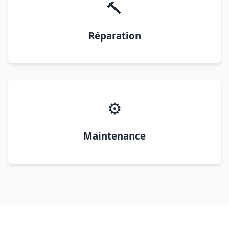
🔨
Réparation
⚙️
Maintenance