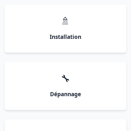
🚿
Installation
🔧
Dépannage