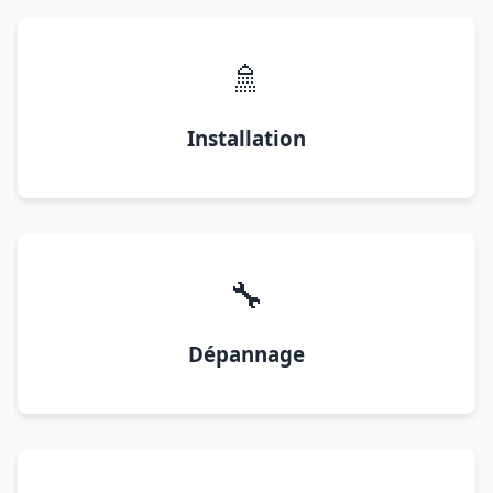
🚿
Installation
🔧
Dépannage