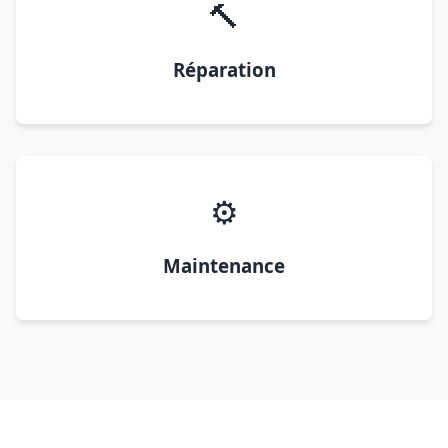
🔨
Réparation
⚙️
Maintenance