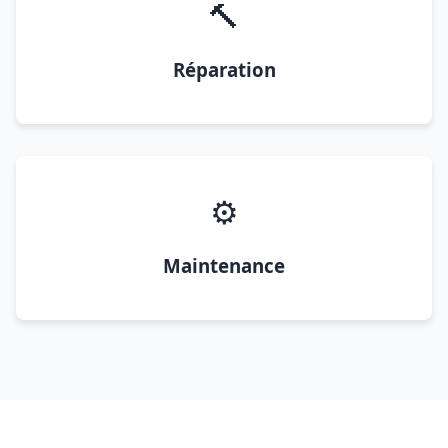
🔨
Réparation
⚙️
Maintenance