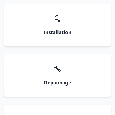
🚿
Installation
🔧
Dépannage