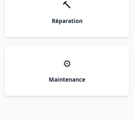
🔨
Réparation
⚙️
Maintenance