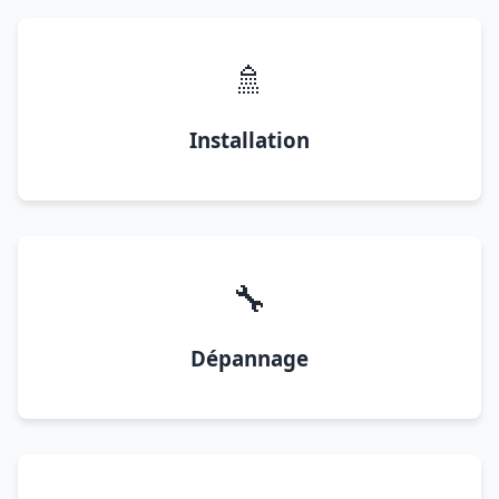
🚿
Installation
🔧
Dépannage