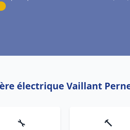
ère électrique Vaillant Pern
🔧
🔨