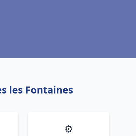
es les Fontaines
⚙️