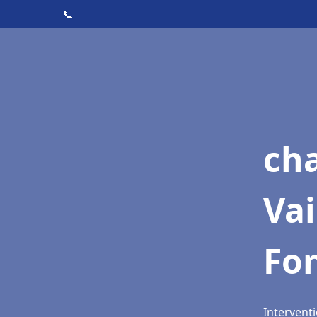
📞
cha
Vai
Fo
Interventi