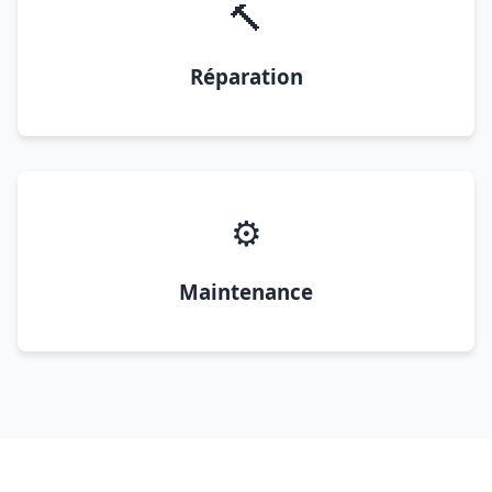
🔨
Réparation
⚙️
Maintenance