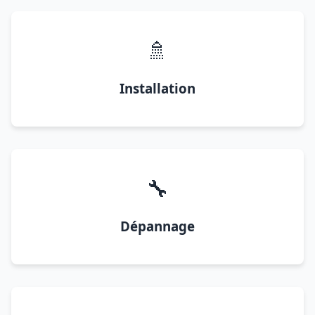
🚿
Installation
🔧
Dépannage