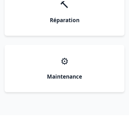
🔨
Réparation
⚙️
Maintenance