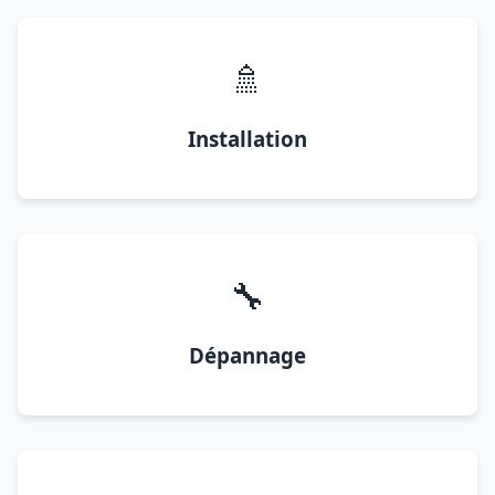
🚿
Installation
🔧
Dépannage