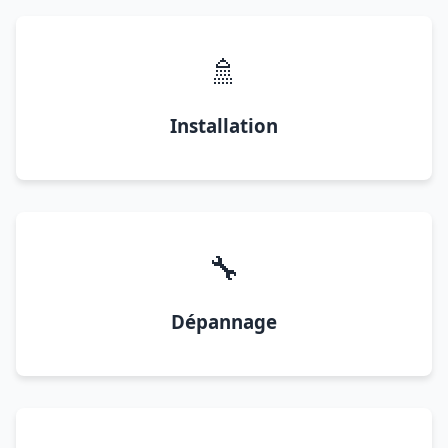
🚿
Installation
🔧
Dépannage