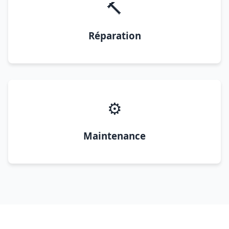
🔨
Réparation
⚙️
Maintenance