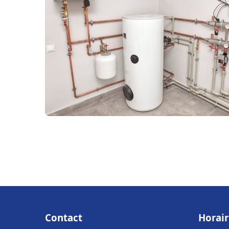
Contact
Horair