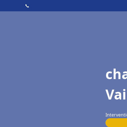
📞
cha
Vai
Interventi