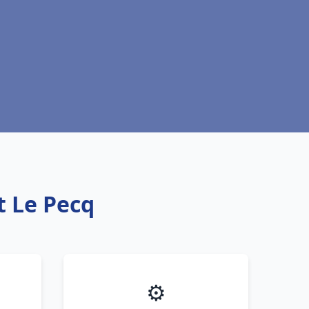
t Le Pecq
⚙️