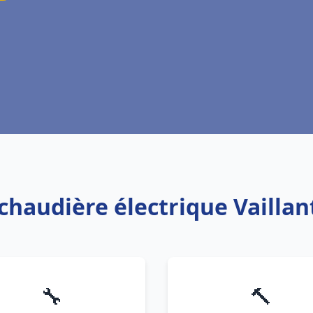
 chaudière électrique Vaillan
🔧
🔨