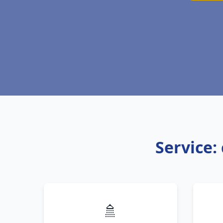
Service:
🚿