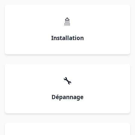
🚿
Installation
🔧
Dépannage