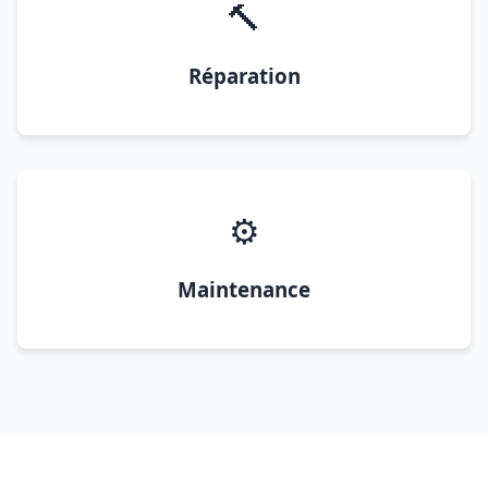
🔨
Réparation
⚙️
Maintenance