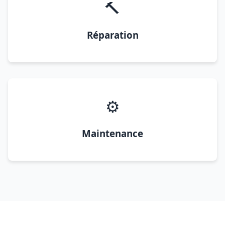
🔨
Réparation
⚙️
Maintenance