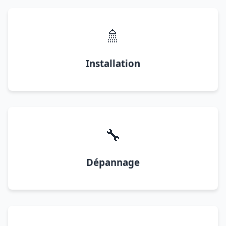
🚿
Installation
🔧
Dépannage