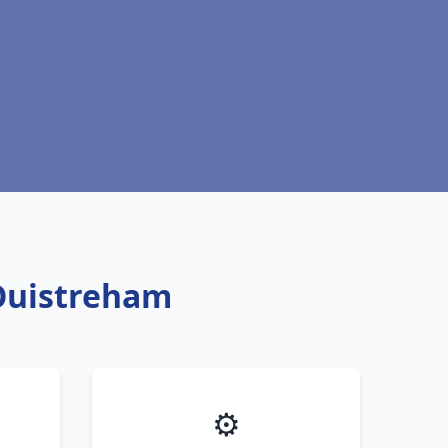
 Ouistreham
⚙️