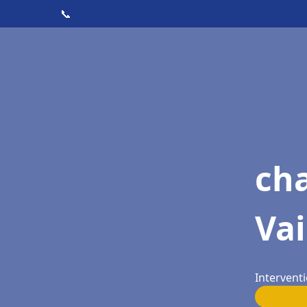
📞
cha
Va
Intervent