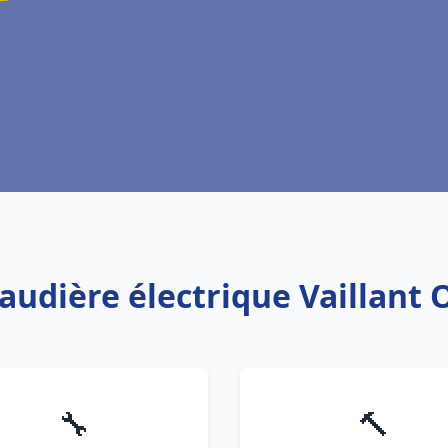
haudière électrique Vaillant
🔧
🔨