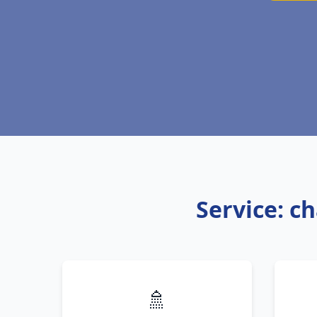
Service: c
🚿