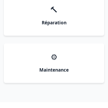
🔨
Réparation
⚙️
Maintenance