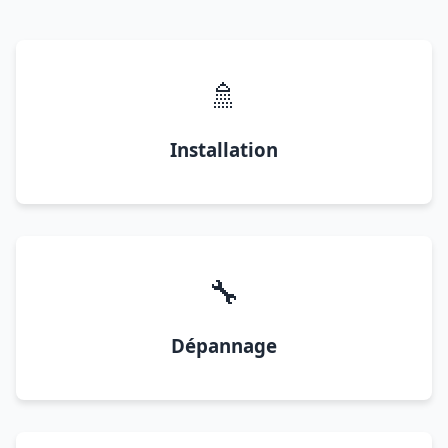
🚿
Installation
🔧
Dépannage