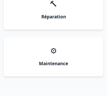
🔨
Réparation
⚙️
Maintenance