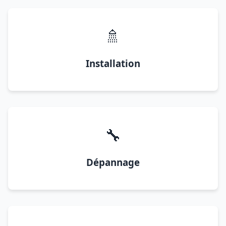
🚿
Installation
🔧
Dépannage