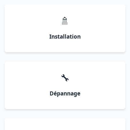
🚿
Installation
🔧
Dépannage