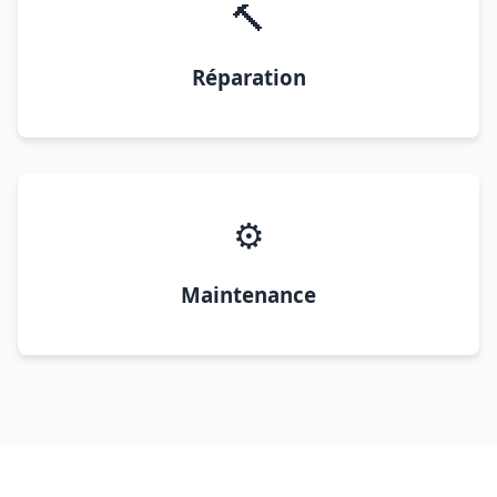
🔨
Réparation
⚙️
Maintenance