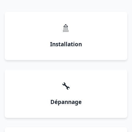
🚿
Installation
🔧
Dépannage