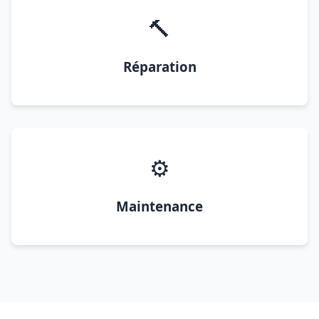
🔨
Réparation
⚙️
Maintenance