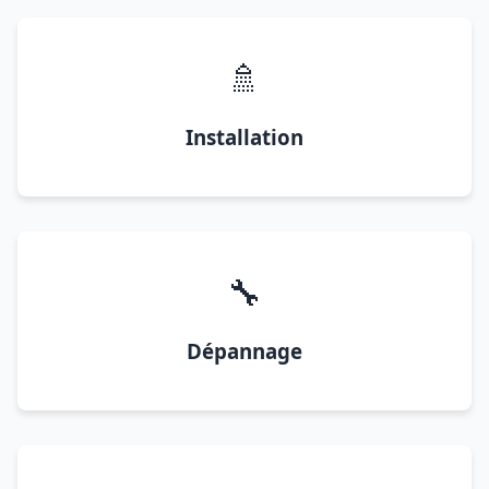
🚿
Installation
🔧
Dépannage