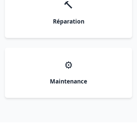
🔨
Réparation
⚙️
Maintenance