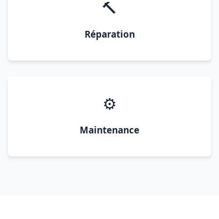
🔨
Réparation
⚙️
Maintenance