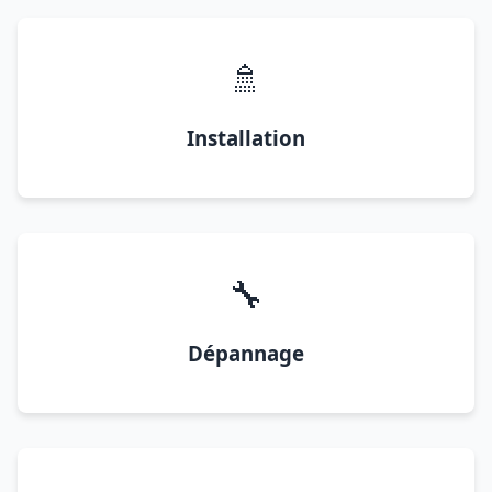
🚿
Installation
🔧
Dépannage