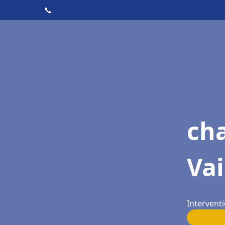
📞
cha
Vai
Interventi