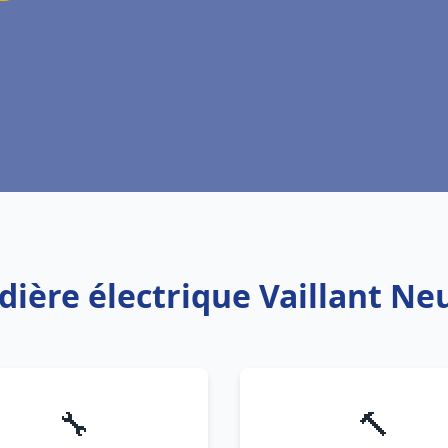
dière électrique Vaillant Neu
🔧
🔨