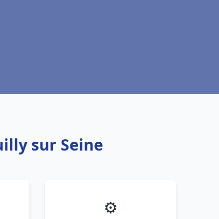
illy sur Seine
⚙️