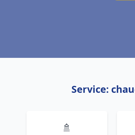
Service: chau
🚿