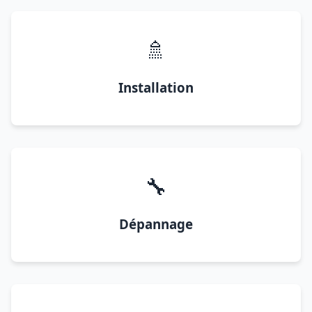
🚿
Installation
🔧
Dépannage