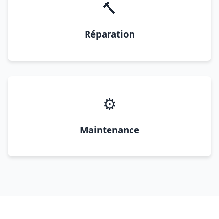
🔨
Réparation
⚙️
Maintenance