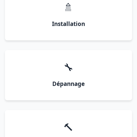
🚿
Installation
🔧
Dépannage
🔨