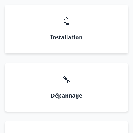
🚿
Installation
🔧
Dépannage