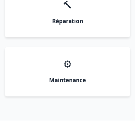
🔨
Réparation
⚙️
Maintenance