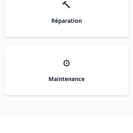
🔨
Réparation
⚙️
Maintenance