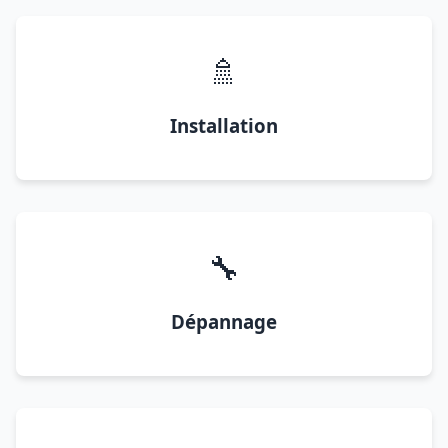
🚿
Installation
🔧
Dépannage